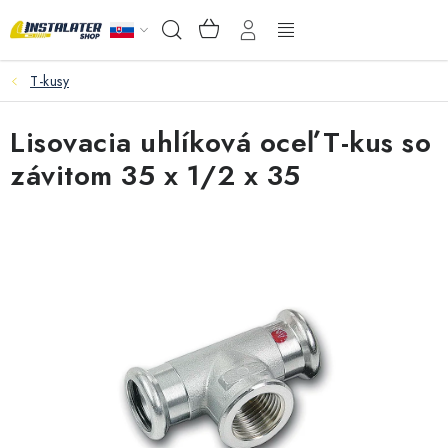
Prejsť
NÁKUPNÝ
Hľadať
na
KOŠÍK
obsah
T-kusy
VEĽKOOBCHOD
Lisovacia uhlíková oceľ T-kus so
AKO VYBRAŤ?
závitom 35 x 1/2 x 35
PREDAJŇA - RAKOVÁ
Inštalačný materiál
Podlahové kúrenie
Ventily a armatúry
Meranie a regulácia