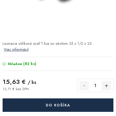
Kúrenie a chladenie
Komíny a dymovody
Čerpadlá a vodárne
Lisovacia uhlíková oceľ T-kus so závitom 35 x 1/2 x 35
Filtrovanie a úprava vody
Viac informácií
Záhrada a závlaha
(82 ks)
Skladom
Vetranie a rekuperácia
15,63 €
/ ks
Kúpeľňa a sanita
12,71 € bez DPH
Jednotková cena:
Spojovací materiál
DO KOŠÍKA