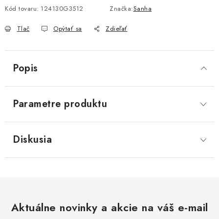
Akcie, Zľavy
Kód tovaru:
124130G3512
Značka:
Sanha
Tlač
Opýtať sa
Zdieľať
Kontakty
Poštovné a doprava
Obchodné podmienky
Reklamačné podmienky
Podmienky ochrany osobných údajov
Popis
Obchodné podmienky požičovne náradia
Moja objednávka
Parametre produktu
Diskusia
Aktuálne novinky a akcie na váš e-mail