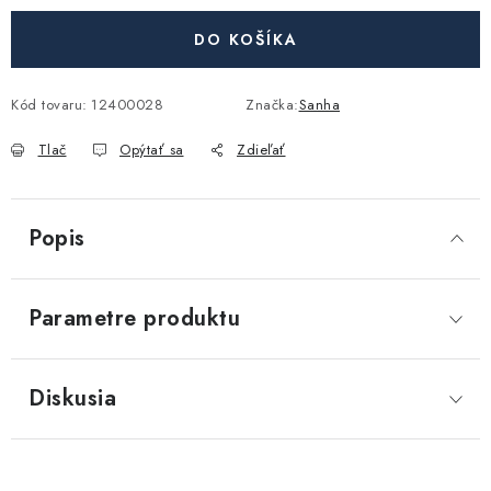
Akcie, Zľavy
DO KOŠÍKA
Kontakty
Poštovné a doprava
Obchodné podmienky
Kód tovaru:
Reklamačné podmienky
12400028
Značka:
Sanha
Podmienky ochrany osobných údajov
Tlač
Opýtať sa
Zdieľať
Obchodné podmienky požičovne náradia
Moja objednávka
Popis
Parametre produktu
Diskusia