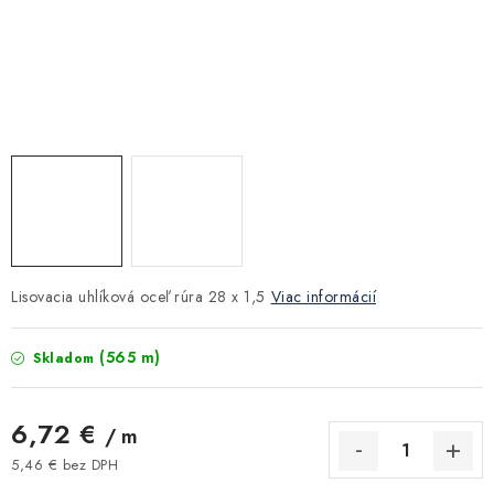
Kúrenie a chladenie
Komíny a dymovody
Čerpadlá a vodárne
Filtrovanie a úprava vody
Záhrada a závlaha
Lisovacia uhlíková oceľ rúra 28 x 1,5
Viac informácií
Vetranie a rekuperácia
(565 m)
Skladom
Kúpeľňa a sanita
6,72 €
/ m
Spojovací materiál
5,46 € bez DPH
Jednotková cena: