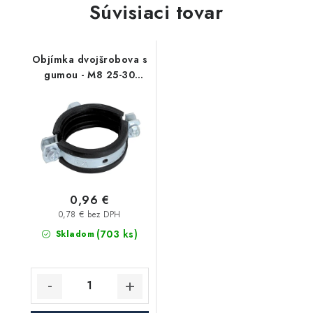
Súvisiaci tovar
Objímka dvojšrobova s
gumou - M8 25-30
3/4"
0,96 €
0,78 € bez DPH
(703 ks)
Skladom