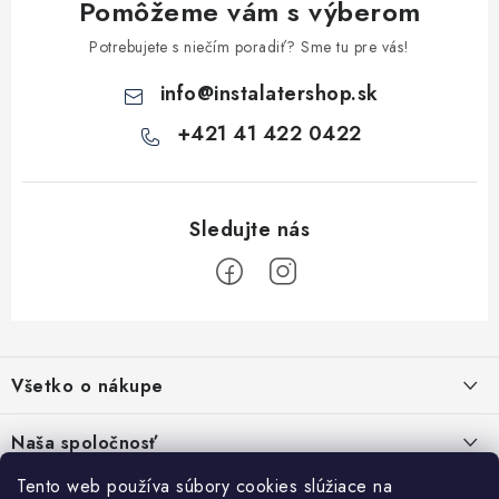
Pomôžeme vám s výberom
Potrebujete s niečím poradiť? Sme tu pre vás!
info
@
instalatershop.sk
+421 41 422 0422
Z
á
Všetko o nákupe
p
ä
Kontakty
Naša spoločnosť
t
Poštovné a doprava
i
Tento web používa súbory cookies slúžiace na
SHOWROOM - poradňa pre vaše projekty