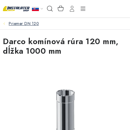
Prejsť
NÁKUPNÝ
Hľadať
na
KOŠÍK
obsah
Priemer DN 120
VEĽKOOBCHOD
Darco komínová rúra 120 mm,
AKO VYBRAŤ?
dĺžka 1000 mm
PREDAJŇA - RAKOVÁ
Inštalačný materiál
Podlahové kúrenie
Ventily a armatúry
Meranie a regulácia