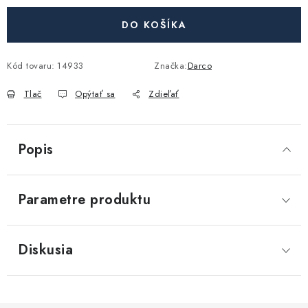
Akcie, Zľavy
DO KOŠÍKA
Kontakty
Poštovné a doprava
Obchodné podmienky
Kód tovaru:
Reklamačné podmienky
14933
Značka:
Darco
Podmienky ochrany osobných údajov
Tlač
Opýtať sa
Zdieľať
Obchodné podmienky požičovne náradia
Moja objednávka
Popis
Parametre produktu
Diskusia