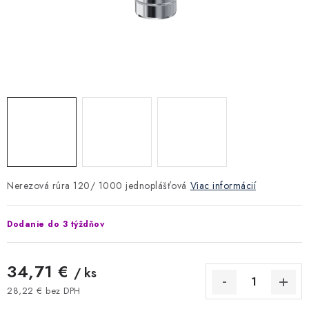
Kúrenie a chladenie
Komíny a dymovody
Čerpadlá a vodárne
Filtrovanie a úprava vody
Záhrada a závlaha
Nerezová rúra 120/ 1000 jednoplášťová
Viac informácií
Vetranie a rekuperácia
Dodanie do 3 týždňov
Kúpeľňa a sanita
34,71 €
/ ks
Spojovací materiál
28,22 € bez DPH
Jednotková cena: