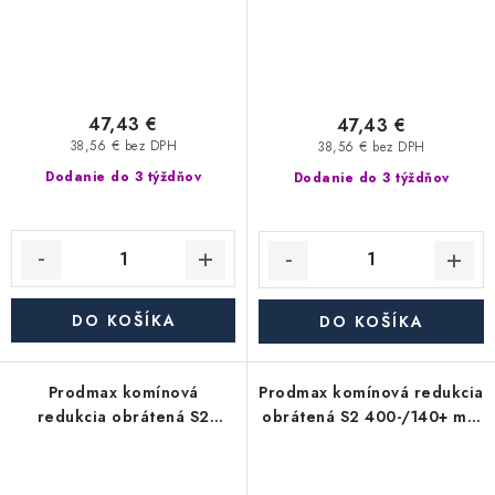
47,43 €
47,43 €
38,56 € bez DPH
38,56 € bez DPH
Dodanie do 3 týždňov
Dodanie do 3 týždňov
DO KOŠÍKA
DO KOŠÍKA
Prodmax komínová
Prodmax komínová redukcia
redukcia obrátená S2
obrátená S2 400-/140+ mm
400-/130+ mm nerez - 0,6
nerez - 0,6 mm,
mm, segmentová
segmentová