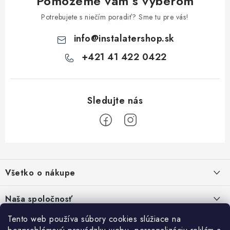
Pomôžeme vám s výberom
y
v
Potrebujete s niečím poradiť? Sme tu pre vás!
ý
info
@
instalatershop.sk
p
i
+421 41 422 0422
s
u
Z
á
Všetko o nákupe
p
ä
Kontakty
Naša spoločnosť
t
Poštovné a doprava
i
Tento web používa súbory cookies slúžiace na
SHOWROOM - poradňa pre vaše projekty
Prihlásenie