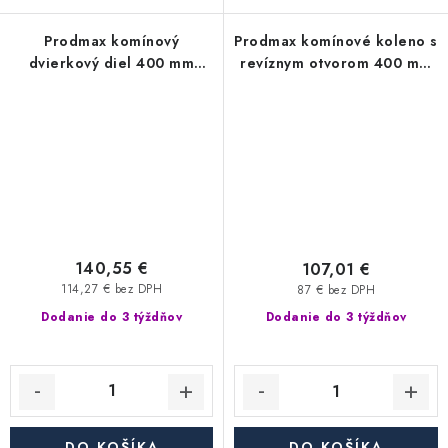
Prodmax komínový
Prodmax komínové koleno s
dvierkový diel 400 mm
revíznym otvorom 400 mm
nerez - 0,6 mm
nerez - 90°, 0,6 mm
140,55 €
107,01 €
114,27 € bez DPH
87 € bez DPH
Dodanie do 3 týždňov
Dodanie do 3 týždňov
DO KOŠÍKA
DO KOŠÍKA