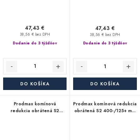
47,43 €
47,43 €
38,56 € bez DPH
38,56 € bez DPH
Dodanie do 3 týždňov
Dodanie do 3 týždňov
DO KOŠÍKA
DO KOŠÍKA
Prodmax komínová
Prodmax komínová redukcia
redukcia obrátená S2
obrátená S2 400-/125+ mm
400-/120+ mm nerez - 0,6
nerez - 0,6 mm,
mm, segmentová
segmentová