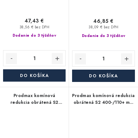
47,43 €
46,85 €
38,56 € bez DPH
38,09 € bez DPH
Dodanie do 3 týždňov
Dodanie do 3 týždňov
DO KOŠÍKA
DO KOŠÍKA
Prodmax komínová
Prodmax komínová redukcia
redukcia obrátená S2
obrátená S2 400-/110+ mm
400-/100+ mm nerez - 0,6
nerez - 0,6 mm,
mm, segmentová
segmentová