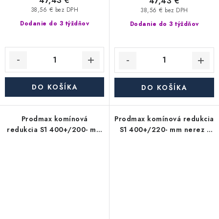
47,43 €
47,43 €
38,56 € bez DPH
38,56 € bez DPH
Dodanie do 3 týždňov
Dodanie do 3 týždňov
DO KOŠÍKA
DO KOŠÍKA
Prodmax komínová
Prodmax komínová redukcia
redukcia S1 400+/200- mm
S1 400+/220- mm nerez -
nerez - 0,6 mm,
0,6 mm, segmentová
segmentová