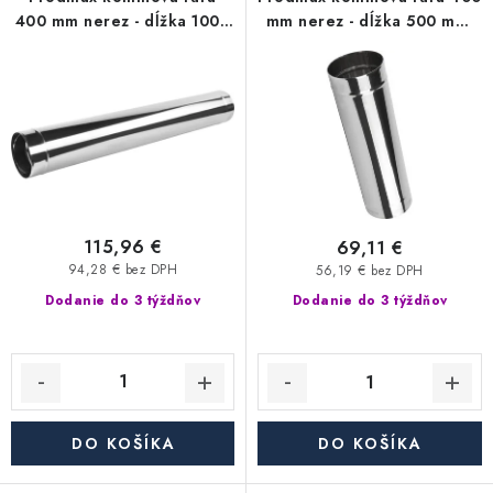
p
i
Kúrenie a chladenie
400 mm nerez - dĺžka 1000
mm nerez - dĺžka 500 mm,
r
e
mm, 0,6 mm
0,6 mm
o
p
Komíny a dymovody
d
r
u
o
Čerpadlá a vodárne
k
d
t
u
Filtrovanie a úprava vody
o
k
v
t
115,96 €
69,11 €
Záhrada a závlaha
o
94,28 € bez DPH
56,19 € bez DPH
v
Dodanie do 3 týždňov
Dodanie do 3 týždňov
Vetranie a rekuperácia
Kúpeľňa a sanita
Spojovací materiál
DO KOŠÍKA
DO KOŠÍKA