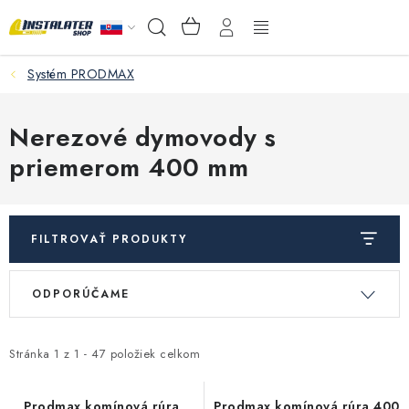
Prejsť
NÁKUPNÝ
Hľadať
na
KOŠÍK
obsah
Systém PRODMAX
VEĽKOOBCHOD
AKO VYBRAŤ?
Nerezové dymovody s
priemerom 400 mm
PREDAJŇA - RAKOVÁ
Inštalačný materiál
FILTROVAŤ PRODUKTY
Podlahové kúrenie
V
R
ODPORÚČAME
ý
a
Ventily a armatúry
p
d
i
e
Stránka
1
z
1
-
47
položiek celkom
Meranie a regulácia
s
n
Prodmax komínová rúra
Prodmax komínová rúra 400