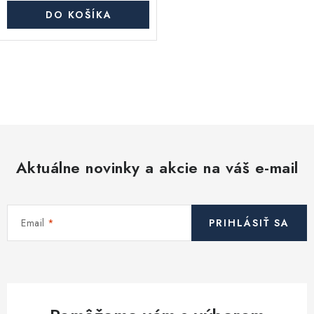
DO KOŠÍKA
O
v
l
á
d
Aktuálne novinky a akcie na váš e-mail
a
c
i
Email
PRIHLÁSIŤ SA
e
p
r
v
k