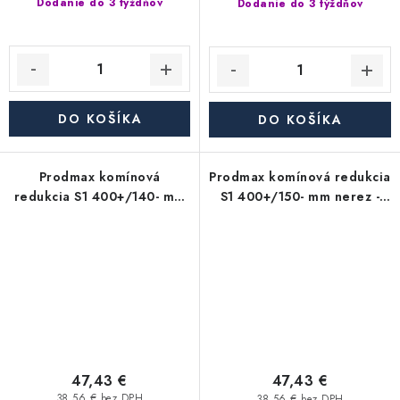
Dodanie do 3 týždňov
Dodanie do 3 týždňov
DO KOŠÍKA
DO KOŠÍKA
Prodmax komínová
Prodmax komínová redukcia
redukcia S1 400+/140- mm
S1 400+/150- mm nerez -
nerez - 0,6 mm,
0,6 mm, segmentová
segmentová
47,43 €
47,43 €
38,56 € bez DPH
38,56 € bez DPH