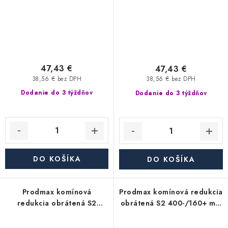
47,43 €
47,43 €
38,56 € bez DPH
38,56 € bez DPH
Dodanie do 3 týždňov
Dodanie do 3 týždňov
DO KOŠÍKA
DO KOŠÍKA
Prodmax komínová
Prodmax komínová redukcia
redukcia obrátená S2
obrátená S2 400-/160+ mm
400-/150+ mm nerez - 0,6
nerez - 0,6 mm,
mm, segmentová
segmentová