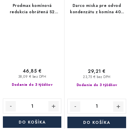
Prodmax komínová
Darco miska pre odvod
redukcia obrátená S2
kondenzátu z komína 400
400-/80+ mm nerez - 0,6
mm nerez - 0,6 mm
mm, segmentová
46,85 €
29,21 €
38,09 € bez DPH
23,75 € bez DPH
Dodanie do 3 týždňov
Dodanie do 3 týždňov
DO KOŠÍKA
DO KOŠÍKA