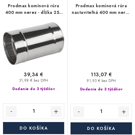
Akcie, Zľavy
Prodmax komínová rúra
Prodmax komínová rúra
400 mm nerez - dĺžka 250
nastaviteľná 400 mm nerez
mm, 0,6 mm
- dĺžka 2x250 mm nerez -
Kontakty
Poštovné a doprava
Obchodné podmienky
0,6 mm
Reklamačné podmienky
Podmienky ochrany osobných údajov
Obchodné podmienky požičovne náradia
Moja objednávka
39,34 €
113,07 €
31,98 € bez DPH
91,93 € bez DPH
Dodanie do 3 týždňov
Dodanie do 3 týždňov
DO KOŠÍKA
DO KOŠÍKA