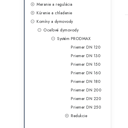
g
t
Meranie a regulácia
ó
Kúrenie a chladenie
r
Komíny a dymovody
i
Oceľové dymovody
e
Systém PRODMAX
Priemer DN 120
Priemer DN 130
Priemer DN 150
Priemer DN 160
Priemer DN 180
Priemer DN 200
Priemer DN 220
Priemer DN 250
Redukcie