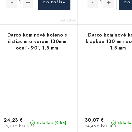
DO KOŠÍKA
DO 
Kód:
25946
Darco komínové koleno s
Darco komínové k
čistiacim otvorom 130mm
klapkou 130 mm oce
oceľ - 90°, 1,5 mm
1,5 mm
24,23 €
30,07 €
(2 ks)
Skladom
Sklado
19,70 € bez DPH
24,45 € bez DPH