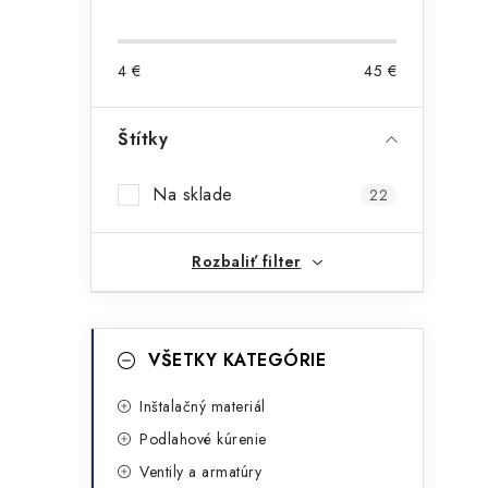
o
č
4
€
45
€
n
ý
Štítky
i
p
Na sklade
22
a
n
Rozbaliť filter
e
l
K
Preskočiť
VŠETKY KATEGÓRIE
kategórie
a
t
Inštalačný materiál
Podlahové kúrenie
e
Ventily a armatúry