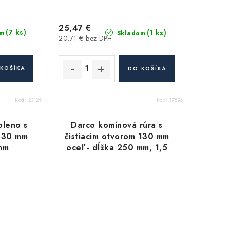
25,47 €
(7 ks)
(1 ks)
m
Skladom
20,71 € bez DPH
KOŠÍKA
DO KOŠÍKA
Kód:
23129
Kód:
17596
oleno s
Darco komínová rúra s
 130 mm
čistiacim otvorom 130 mm
 mm
oceľ - dĺžka 250 mm, 1,5
mm