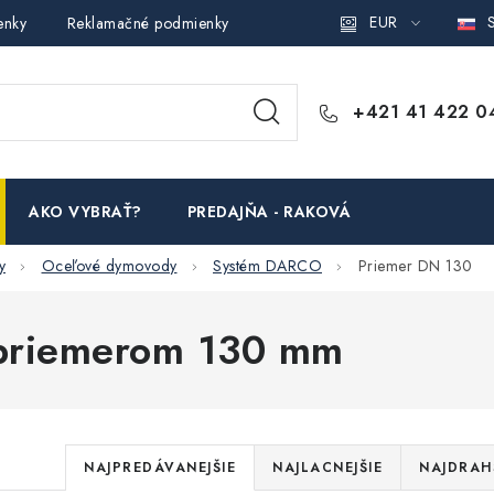
EUR
S
enky
Reklamačné podmienky
Podmienky ochrany osobných ú
+421 41 422 0
AKO VYBRAŤ?
PREDAJŇA - RAKOVÁ
y
Oceľové dymovody
Systém DARCO
Priemer DN 130
 priemerom 130 mm
R
NAJPREDÁVANEJŠIE
NAJLACNEJŠIE
NAJDRAH