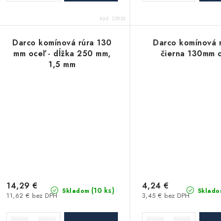
t
o
Kód:
25952
o
v
v
Darco komínová rúra 130
Darco komínová r
mm oceľ - dĺžka 250 mm,
čierna 130mm 
1,5 mm
14,29 €
4,24 €
(10 ks)
Skladom
Sklado
11,62 € bez DPH
3,45 € bez DPH