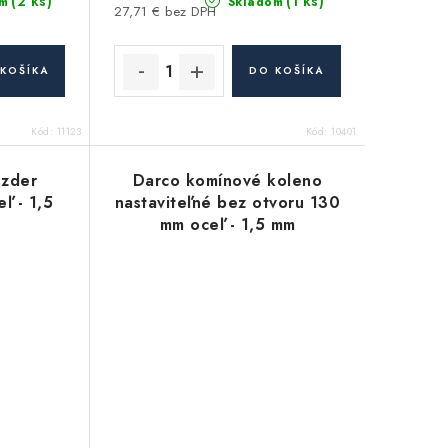
(2 ks)
(1 ks)
m
Skladom
27,71 € bez DPH
KOŠÍKA
DO KOŠÍKA
Kód:
11123
Kód:
10401
 zder
Darco komínové koleno
ľ - 1,5
nastaviteľné bez otvoru 130
mm oceľ - 1,5 mm