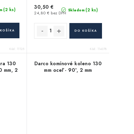
30,50 €
(2 ks)
(2 ks)
m
Skladom
24,80 € bez DPH
KOŠÍKA
DO KOŠÍKA
Kód:
11125
Kód:
114378
úra 130
Darco komínové koleno 130
0 mm, 2
mm oceľ - 90°, 2 mm