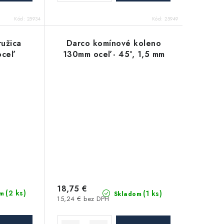
Kód:
25934
Kód:
25949
užica
Darco komínové koleno
oceľ
130mm oceľ - 45°, 1,5 mm
18,75 €
(2 ks)
(1 ks)
m
Skladom
15,24 € bez DPH