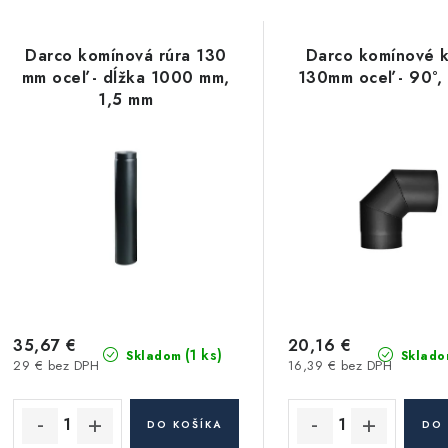
a
V
d
Darco komínová rúra 130
Darco komínové 
ý
e
mm oceľ - dĺžka 1000 mm,
130mm oceľ - 90°,
1,5 mm
p
n
i
s
e
p
p
r
r
o
o
d
d
35,67 €
20,16 €
(1 ks)
Skladom
Sklado
29 € bez DPH
16,39 € bez DPH
u
u
k
k
DO KOŠÍKA
DO 