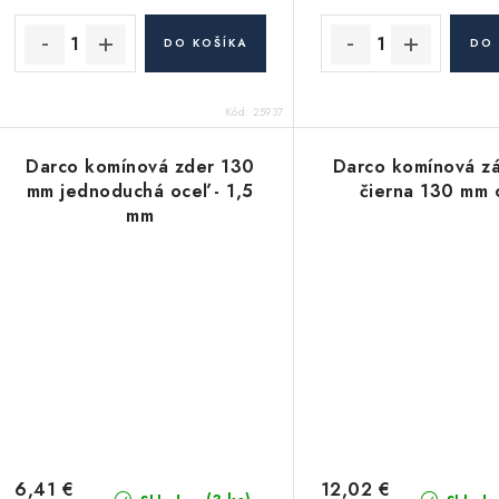
DO KOŠÍKA
DO 
Kód:
25937
Darco komínová zder 130
Darco komínová z
mm jednoduchá oceľ - 1,5
čierna 130 mm 
mm
6,41 €
12,02 €