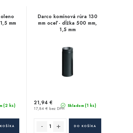
koleno
Darco komínová rúra 130
 1,5 mm
mm oceľ - dĺžka 500 mm,
1,5 mm
21,94 €
(2 ks)
(1 ks)
m
Skladom
17,84 € bez DPH
KOŠÍKA
DO KOŠÍKA