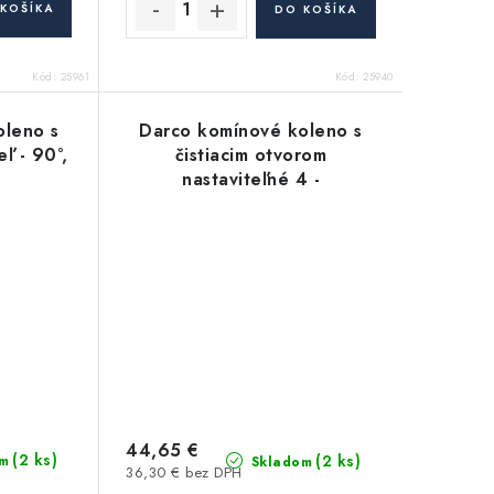
KOŠÍKA
DO KOŠÍKA
Kód:
25961
Kód:
25940
oleno s
Darco komínové koleno s
ľ - 90°,
čistiacim otvorom
nastaviteľné 4 -
segmentové 130 mm oceľ -
2 mm
44,65 €
(2 ks)
(2 ks)
m
Skladom
36,30 € bez DPH