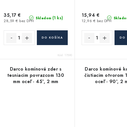
35,17 €
15,94 €
(1 ks)
Skladom
Sklado
28,59 € bez DPH
12,96 € bez DPH
DO KOŠÍKA
DO 
Kód:
17590
Darco komínová zder s
Darco komínové k
tesniacim povrazcom 130
čistiacim otvorom
mm oceľ - 45°, 2 mm
oceľ - 90°, 2