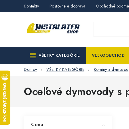
Prejsť
Kontakty
Poštovné a doprava
Obchodné podmi
na
obsah
VŠETKY KATEGÓRIE
VEĽKOOBCHOD
Domov
VŠETKY KATEGÓRIE
Komíny a dymovod
Oceľové dymovody s
B
Cena