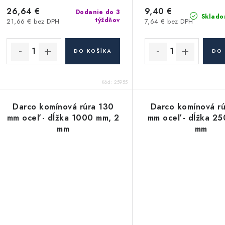
26,64 €
9,40 €
Dodanie do 3
Sklado
týždňov
21,66 € bez DPH
7,64 € bez DPH
DO KOŠÍKA
DO 
Kód:
25955
Darco komínová rúra 130
Darco komínová r
mm oceľ - dĺžka 1000 mm, 2
mm oceľ - dĺžka 25
mm
mm