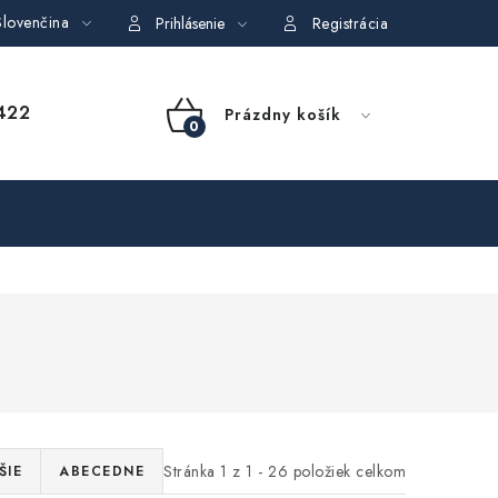
lovenčina
dajov
Obchodné podmienky požičovne náradia
Moja objedná
Prihlásenie
Registrácia
NÁKUPNÝ
422
Prázdny košík
KOŠÍK
Stránka
1
z
1
-
26
položiek celkom
ŠIE
ABECEDNE