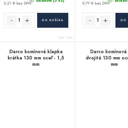
(3 ks)
Skladom
Sklado
5,21 € bez DPH
9,77 € bez DPH
DO KOŠÍKA
DO 
Kód:
11124
Darco komínová klapka
Darco komínová
krátka 130 mm oceľ - 1,5
dvojitá 130 mm oce
mm
mm