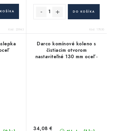
KOŠÍKA
DO KOŠÍKA
Kód:
25943
Kód:
17850
áslepka
Darco komínové koleno s
oceľ
čistiacim otvorom
nastaviteľné 130 mm oceľ -
2 mm
34,08 €