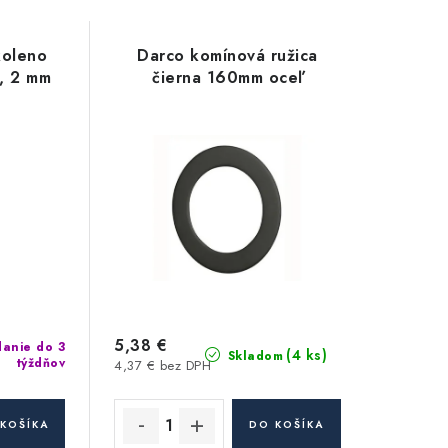
koleno
Darco komínová ružica
, 2 mm
čierna 160mm oceľ
5,38 €
anie do 3
(4 ks)
Skladom
týždňov
4,37 € bez DPH
KOŠÍKA
DO KOŠÍKA