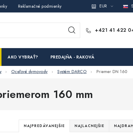
EUR
S
enky
Reklamačné podmienky
Podmienky ochrany osobných ú
+421 41 422 0
AKO VYBRAŤ?
PREDAJŇA - RAKOVÁ
y
Oceľové dymovody
Systém DARCO
Priemer DN 160
 priemerom 160 mm
R
NAJPREDÁVANEJŠIE
NAJLACNEJŠIE
NAJDRAH