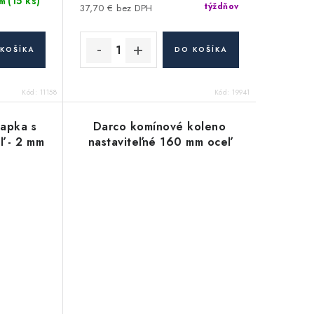
(15 ks)
m
týždňov
37,70 € bez DPH
KOŠÍKA
DO KOŠÍKA
Kód:
11158
Kód:
19941
lapka s
Darco komínové koleno
ľ - 2 mm
nastaviteľné 160 mm oceľ