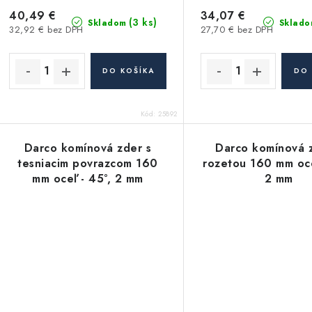
40,49 €
34,07 €
(3 ks)
Skladom
Sklado
32,92 € bez DPH
27,70 € bez DPH
DO KOŠÍKA
DO 
Kód:
25892
Darco komínová zder s
Darco komínová 
tesniacim povrazcom 160
rozetou 160 mm oce
mm oceľ - 45°, 2 mm
2 mm