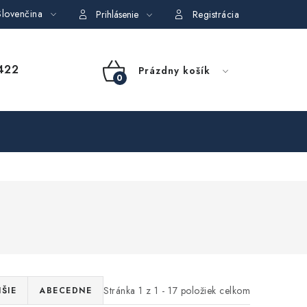
lovenčina
dajov
Obchodné podmienky požičovne náradia
Moja objedná
Prihlásenie
Registrácia
NÁKUPNÝ
422
Prázdny košík
KOŠÍK
Stránka
1
z
1
-
17
položiek celkom
ŠIE
ABECEDNE