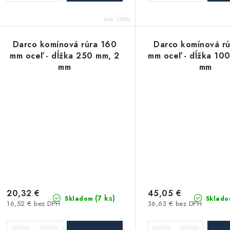
t
Kód:
25886
o
o
v
Darco komínová rúra 160
Darco komínová r
v
mm oceľ - dĺžka 250 mm, 2
mm oceľ - dĺžka 10
mm
mm
20,32 €
45,05 €
(7 ks)
Skladom
Sklado
16,52 € bez DPH
36,63 € bez DPH