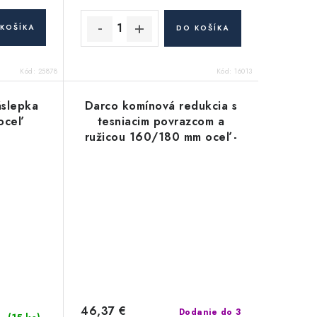
KOŠÍKA
DO KOŠÍKA
Kód:
25878
Kód:
16013
áslepka
Darco komínová redukcia s
oceľ
tesniacim povrazcom a
ružicou 160/180 mm oceľ -
45°, 2 mm
46,37 €
Dodanie do 3