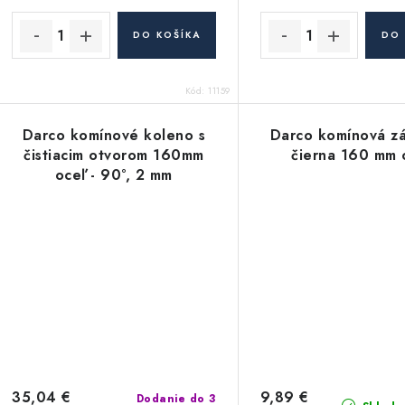
DO KOŠÍKA
DO 
Kód:
11159
Darco komínové koleno s
Darco komínová z
čistiacim otvorom 160mm
čierna 160 mm 
oceľ - 90°, 2 mm
35,04 €
9,89 €
Dodanie do 3