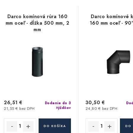
a
d
V
Darco komínová rúra 160
Darco komínové 
e
mm oceľ - dĺžka 500 mm, 2
160 mm oceľ - 90°
ý
mm
n
p
i
e
s
p
p
r
r
o
o
d
26,51 €
30,50 €
Dodanie do 3
Dod
d
týždňov
21,55 € bez DPH
24,80 € bez DPH
u
u
k
DO KOŠÍKA
DO 
k