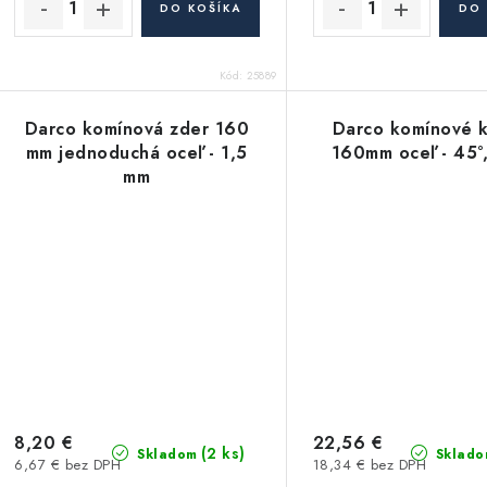
DO KOŠÍKA
DO 
Kód:
25889
Darco komínová zder 160
Darco komínové 
mm jednoduchá oceľ - 1,5
160mm oceľ - 45°
mm
8,20 €
22,56 €
(2 ks)
Skladom
Sklado
6,67 € bez DPH
18,34 € bez DPH