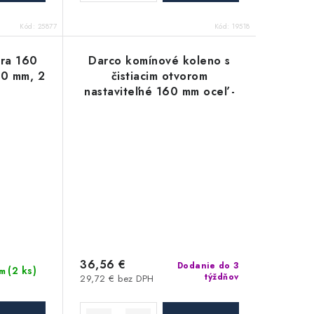
Kód:
25877
Kód:
19518
úra 160
Darco komínové koleno s
00 mm, 2
čistiacim otvorom
nastaviteľné 160 mm oceľ -
2 mm
36,56 €
Dodanie do 3
(2 ks)
m
týždňov
29,72 € bez DPH