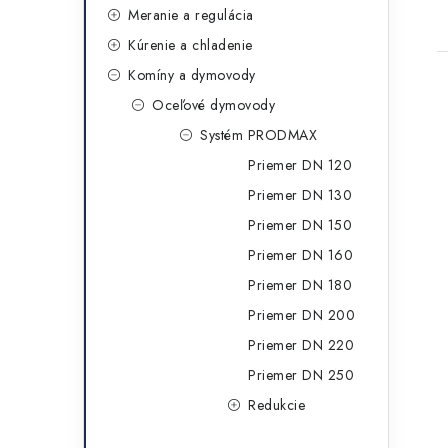
g
Meranie a regulácia
t
ó
Kúrenie a chladenie
r
Komíny a dymovody
i
Oceľové dymovody
e
Systém PRODMAX
Priemer DN 120
Priemer DN 130
Priemer DN 150
Priemer DN 160
Priemer DN 180
Priemer DN 200
Priemer DN 220
Priemer DN 250
Redukcie