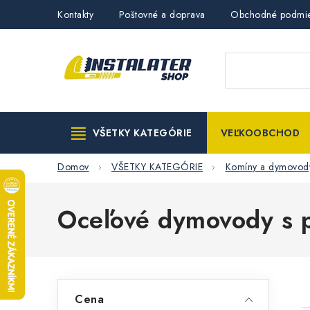
Prejsť
Kontakty
Poštovné a doprava
Obchodné podmi
na
obsah
VŠETKY KATEGÓRIE
VEĽKOOBCHOD
Domov
VŠETKY KATEGÓRIE
Komíny a dymovod
Oceľové dymovody s
B
Cena