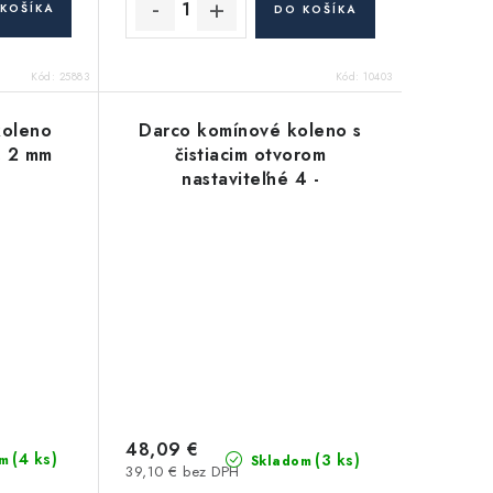
KOŠÍKA
DO KOŠÍKA
Kód:
25883
Kód:
10403
koleno
Darco komínové koleno s
, 2 mm
čistiacim otvorom
nastaviteľné 4 -
segmentové 160 mm oceľ -
2 mm
48,09 €
(4 ks)
(3 ks)
m
Skladom
39,10 € bez DPH