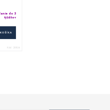
anie do 3
týždňov
KOŠÍKA
Kód:
20834