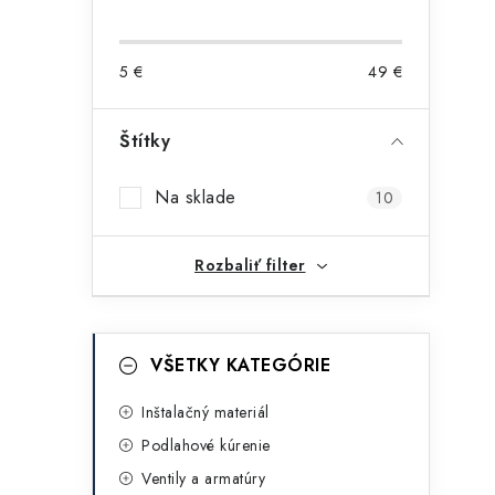
o
č
5
€
49
€
n
ý
Štítky
p
i
Na sklade
10
a
n
Rozbaliť filter
e
l
K
Preskočiť
VŠETKY KATEGÓRIE
kategórie
a
t
Inštalačný materiál
Podlahové kúrenie
e
Ventily a armatúry