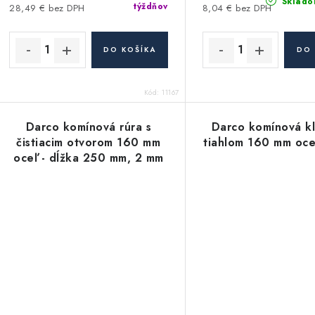
Sklado
týždňov
28,49 € bez DPH
8,04 € bez DPH
DO KOŠÍKA
DO 
Kód:
11167
Darco komínová rúra s
Darco komínová k
čistiacim otvorom 160 mm
tiahlom 160 mm oce
oceľ - dĺžka 250 mm, 2 mm