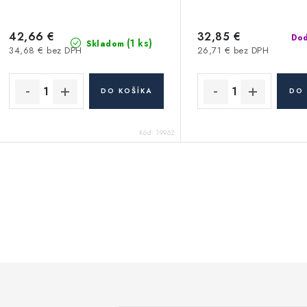
42,66 €
32,85 €
Dod
(1 ks)
Skladom
34,68 € bez DPH
26,71 € bez DPH
DO KOŠÍKA
DO 
Kód:
19962
O
v
á
d