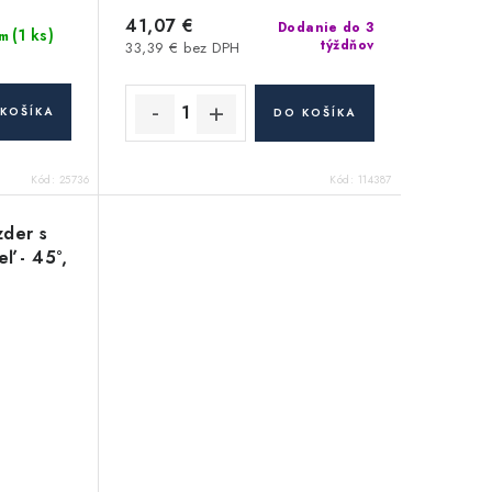
41,07 €
Dodanie do 3
(1 ks)
m
týždňov
33,39 € bez DPH
KOŠÍKA
DO KOŠÍKA
Kód:
25736
Kód:
114387
zder s
ľ - 45°,