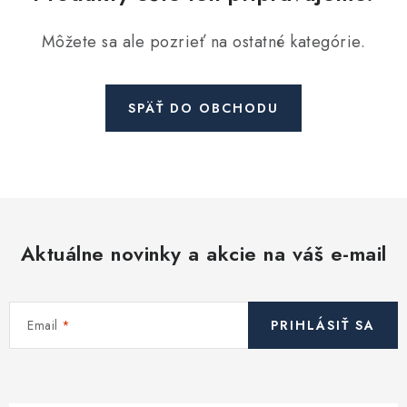
Kúrenie a chladenie
Môžete sa ale pozrieť na ostatné kategórie.
Komíny a dymovody
SPÄŤ DO OBCHODU
Čerpadlá a vodárne
Filtrovanie a úprava vody
Záhrada a závlaha
Aktuálne novinky a akcie na váš e-mail
Vetranie a rekuperácia
Kúpeľňa a sanita
Email
PRIHLÁSIŤ SA
Spojovací materiál