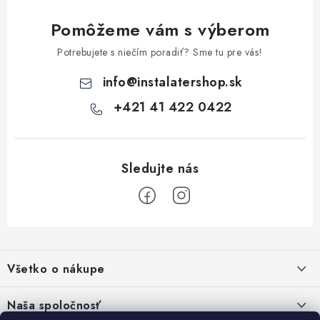
Akcie, Zľavy
Pomôžeme vám s výberom
Kontakty
Poštovné a doprava
Obchodné podmienky
Potrebujete s niečím poradiť? Sme tu pre vás!
Reklamačné podmienky
info
@
instalatershop.sk
Podmienky ochrany osobných údajov
+421 41 422 0422
Obchodné podmienky požičovne náradia
Moja objednávka
Z
á
Všetko o nákupe
p
ä
Kontakty
Naša spoločnosť
t