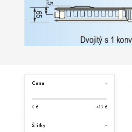
B
Cena
o
č
0
€
419
€
n
ý
Štítky