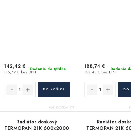
142,42 €
188,74 €
Dodanie do týždňa
Dodanie d
115,79 € bez DPH
153,45 € bez DPH
DO KOŠÍKA
DO 
Kód:
KO21K6/14TP
K
Radiátor doskový
Radiátor dosk
TERMOPAN 21K 600x2000
TERMOPAN 21K 6