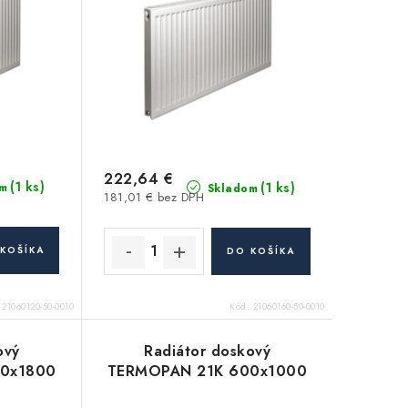
222,64 €
(1 ks)
(1 ks)
m
Skladom
181,01 € bez DPH
KOŠÍKA
DO KOŠÍKA
:
21060120-50-0010
Kód:
21060160-50-0010
ový
Radiátor doskový
0x1800
TERMOPAN 21K 600x1000