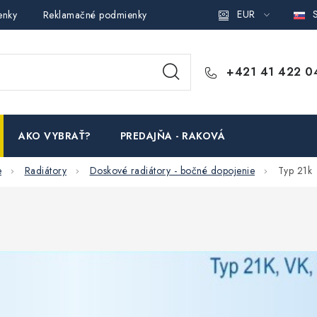
EUR
S
enky
Reklamačné podmienky
Podmienky ochrany osobných ú
+421 41 422 0
AKO VYBRAŤ?
PREDAJŇA - RAKOVÁ
e
Radiátory
Doskové radiátory - bočné dopojenie
Typ 21k