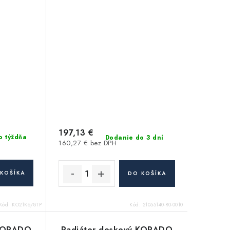
197,13 €
o týždňa
Dodanie do 3 dní
160,27 € bez DPH
KOŠÍKA
DO KOŠÍKA
Kód:
KO21K6/8TP
Kód:
21055140-R0-0010
 KORADO
Radiátor doskový KORADO