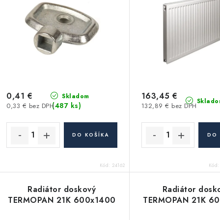
i
s
e
p
p
r
r
o
o
d
d
0,41 €
163,45 €
Skladom
Sklado
(487 ks)
0,33 € bez DPH
132,89 € bez DPH
u
u
k
k
DO KOŠÍKA
DO 
t
o
Kód:
24162
Kód
o
v
v
Radiátor doskový
Radiátor dosk
TERMOPAN 21K 600x1400
TERMOPAN 21K 60