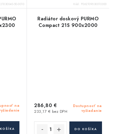
:
21030040-50-0010
Kód:
F062109030010300
 PURMO
Radiátor doskový PURMO
0x2300
Compact 21S 900x2000
286,80 €
upnosť na
Dostupnosť na
vyžiadanie
vyžiadanie
233,17 € bez DPH
KOŠÍKA
DO KOŠÍKA