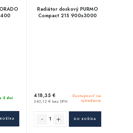
 KORADO
Radiátor doskový PURMO
x400
Compact 21S 900x3000
418,35 €
Dostupnosť na
o 3 dní
vyžiadanie
340,12 € bez DPH
KOŠÍKA
DO KOŠÍKA