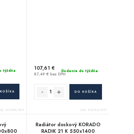
107,61 €
o týždňa
Dodanie do týždňa
87,49 € bez DPH
KOŠÍKA
DO KOŠÍKA
ód:
KO21K6/18TP
Kód:
KO21K6/10TP
ový
Radiátor doskový KORADO
00x800
RADIK 21 K 550x1400