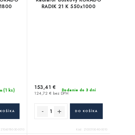
x1800
RADIK 21 K 550x1000
153,41 €
(1 ks)
Dodanie do 3 dní
m
124,72 € bez DPH
KOŠÍKA
DO KOŠÍKA
:
21060180-50-0010
Kód:
21055100-R0-0010