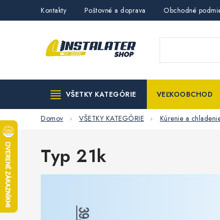
Prejsť
Kontakty
Poštovné a doprava
Obchodné podmi
na
obsah
VŠETKY KATEGÓRIE
VEĽKOOBCHOD
Domov
VŠETKY KATEGÓRIE
Kúrenie a chladeni
Typ 21k