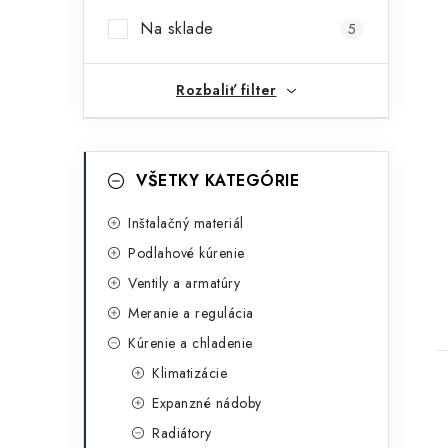
i
p
Na sklade
5
a
n
Rozbaliť filter
e
l
K
Preskočiť
VŠETKY KATEGÓRIE
kategórie
a
t
Inštalačný materiál
Podlahové kúrenie
e
Ventily a armatúry
g
t
Meranie a regulácia
ó
Kúrenie a chladenie
r
Klimatizácie
i
Expanzné nádoby
e
Radiátory