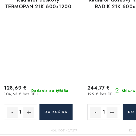
TERMOPAN 21K 600x1200
RADIK 21K 600
128,69 €
244,77 €
Dodanie do týždňa
Sklado
104,63 € bez DPH
199 € bez DPH
DO KOŠÍKA
DO 
Kód:
KO21K6/12TP
Kód