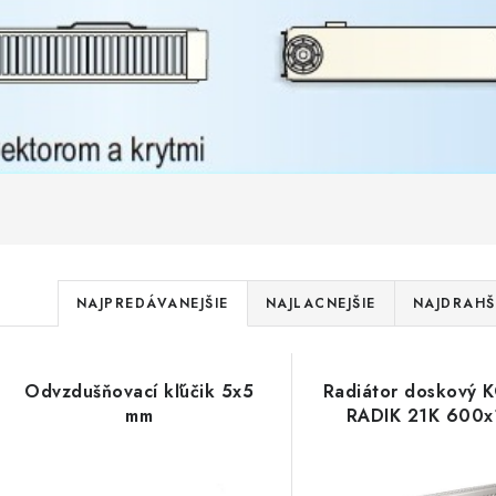
R
NAJPREDÁVANEJŠIE
NAJLACNEJŠIE
NAJDRAHŠ
a
V
d
Odvzdušňovací kľúčik 5x5
Radiátor doskový
ý
e
mm
RADIK 21K 600
p
n