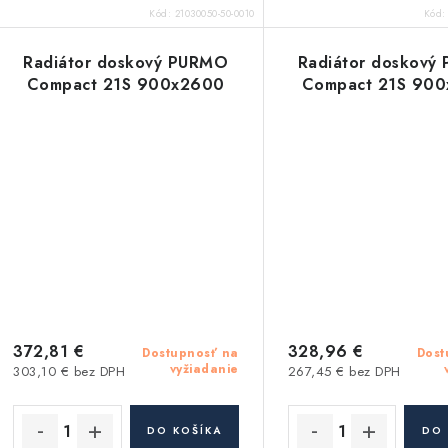
Kód:
21030050-50-0010
Kód
Radiátor doskový PURMO
Radiátor doskový
Compact 21S 900x2600
Compact 21S 90
372,81 €
328,96 €
Dostupnosť na
Dost
vyžiadanie
303,10 € bez DPH
267,45 € bez DPH
DO KOŠÍKA
DO 