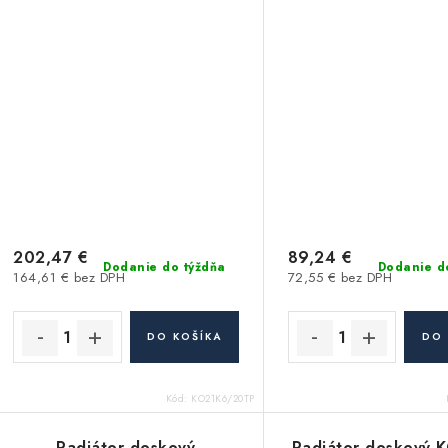
202,47 €
89,24 €
Dodanie do týždňa
Dodanie d
164,61 € bez DPH
72,55 € bez DPH
DO KOŠÍKA
DO 
Kód:
KO21K6/20TP
Radiátor doskový
Radiátor doskový