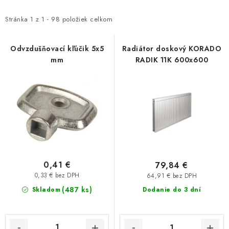
p
d
Kúrenie a chladenie
i
e
Stránka
1
z
1
-
98
položiek celkom
s
n
Komíny a dymovody
p
i
Odvzdušňovací kľúčik 5x5
Radiátor doskový KORADO
mm
RADIK 11K 600x600
r
e
Čerpadlá a vodárne
o
p
d
r
Filtrovanie a úprava vody
u
o
k
d
Záhrada a závlaha
t
u
o
k
Vetranie a rekuperácia
v
t
0,41 €
79,84 €
o
Kúpeľňa a sanita
0,33 € bez DPH
64,91 € bez DPH
(487 ks)
v
Skladom
Dodanie do 3 dní
Spojovací materiál