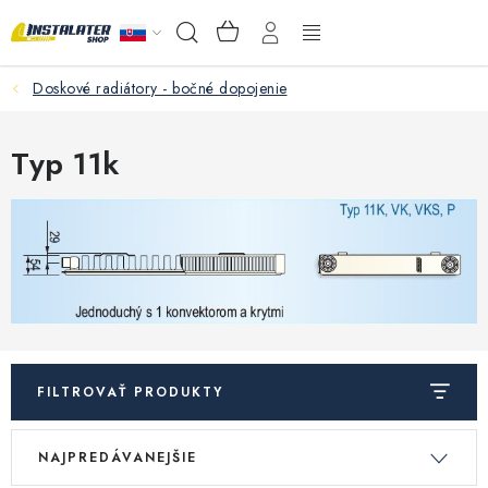
Prejsť
NÁKUPNÝ
Hľadať
na
KOŠÍK
obsah
Doskové radiátory - bočné dopojenie
VEĽKOOBCHOD
AKO VYBRAŤ?
Typ 11k
PREDAJŇA - RAKOVÁ
Inštalačný materiál
Podlahové kúrenie
Ventily a armatúry
FILTROVAŤ PRODUKTY
V
R
Meranie a regulácia
NAJPREDÁVANEJŠIE
ý
a