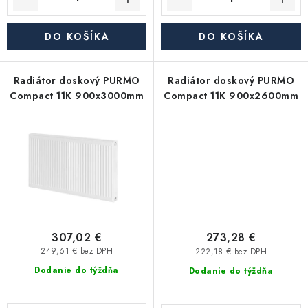
Akcie, Zľavy
DO KOŠÍKA
DO KOŠÍKA
Kontakty
Poštovné a doprava
Obchodné podmienky
Reklamačné podmienky
Radiátor doskový PURMO
Radiátor doskový PURMO
Podmienky ochrany osobných údajov
Compact 11K 900x3000mm
Compact 11K 900x2600mm
Obchodné podmienky požičovne náradia
Moja objednávka
307,02 €
273,28 €
249,61 € bez DPH
222,18 € bez DPH
Dodanie do týždňa
Dodanie do týždňa