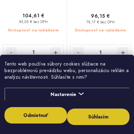
104,61 €
96,15 €
85,05 € bez DPH
78,17 € bez DPH
Dostupnosť na vyžiadanie
Dostupnosť na vyžiadanie
Tento web používa súbory cookies slúžiace na
DO KOŠÍKA
DO KOŠÍKA
bezproblémovú prevádzku webu, personalizáciu reklám a
analýzu návštevnosti. Súhlasíte s nimi?
Radiátor doskový PURMO
Radiátor doskový PURMO
Nastavenie
Compact 11K 500x1100mm
Compact 11K 500x1000mm
Odmietnuť
Súhlasím