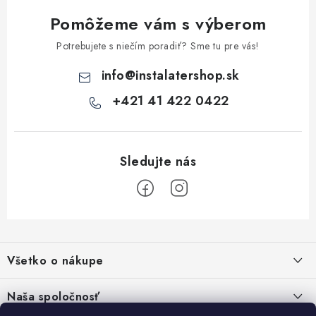
k
Pomôžeme vám s výberom
y
v
Potrebujete s niečím poradiť? Sme tu pre vás!
ý
info
@
instalatershop.sk
p
i
+421 41 422 0422
s
u
Z
á
Všetko o nákupe
p
ä
Kontakty
Naša spoločnosť
t
Poštovné a doprava